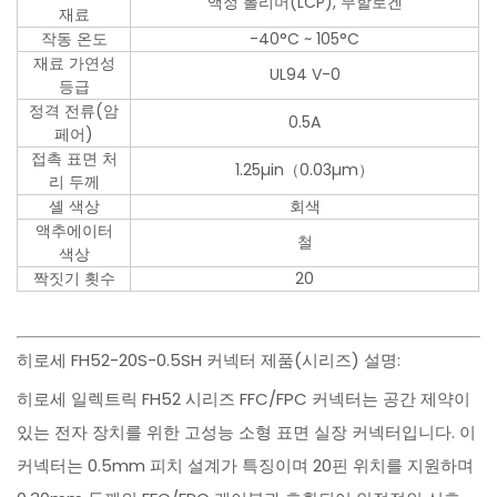
액정 폴리머(LCP), 무할로겐
재료
작동 온도
-40°C ~ 105°C
재료 가연성
UL94 V-0
등급
정격 전류(암
0.5A
페어)
접촉 표면 처
1.25µin（0.03µm）
리 두께
셸 색상
회색
액추에이터
철
색상
짝짓기 횟수
20
히로세 FH52-20S-0.5SH 커넥터 제품(시리즈) 설명:
히로세 일렉트릭 FH52 시리즈 FFC/FPC 커넥터는 공간 제약이
있는 전자 장치를 위한 고성능 소형 표면 실장 커넥터입니다. 이
커넥터는 0.5mm 피치 설계가 특징이며 20핀 위치를 지원하며