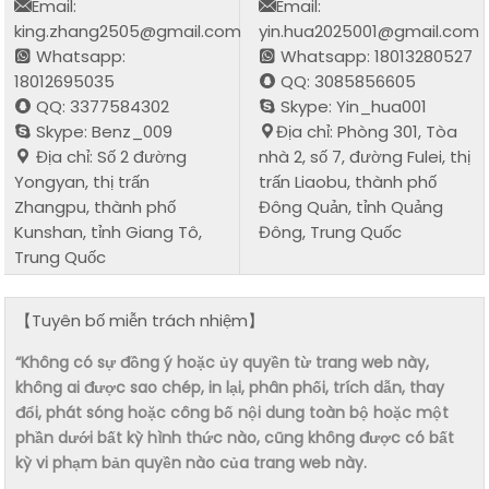
Email:
Email:
king.zhang2505@gmail.com
yin.hua2025001@gmail.com
Whatsapp:
Whatsapp: 18013280527
18012695035
QQ: 3085856605
QQ: 3377584302
Skype: Yin_hua001
Skype: Benz_009
Địa chỉ: Phòng 301, Tòa
Địa chỉ: Số 2 đường
nhà 2, số 7, đường Fulei, thị
Yongyan, thị trấn
trấn Liaobu, thành phố
Zhangpu, thành phố
Đông Quản, tỉnh Quảng
Kunshan, tỉnh Giang Tô,
Đông, Trung Quốc
Trung Quốc
【Tuyên bố miễn trách nhiệm】
“Không có sự đồng ý hoặc ủy quyền từ trang web này,
không ai được sao chép, in lại, phân phối, trích dẫn, thay
đổi, phát sóng hoặc công bố nội dung toàn bộ hoặc một
phần dưới bất kỳ hình thức nào, cũng không được có bất
kỳ vi phạm bản quyền nào của trang web này.