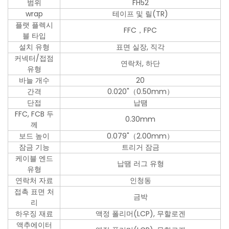
범위
FH52
wrap
테이프 및 릴(TR)
플랫 플렉시
FFC，FPC
블 타입
설치 유형
표면 실장, 직각
커넥터/접점
연락처, 하단
유형
바늘 개수
20
간격
0.020"（0.50mm）
단접
납땜
FFC, FCB 두
0.30mm
께
보드 높이
0.079"（2.00mm）
잠금 기능
트리거 잠금
케이블 엔드
납땜 러그 유형
유형
연락처 자료
인청동
접촉 표면 처
금박
리
하우징 재료
액정 폴리머(LCP), 무할로겐
액추에이터