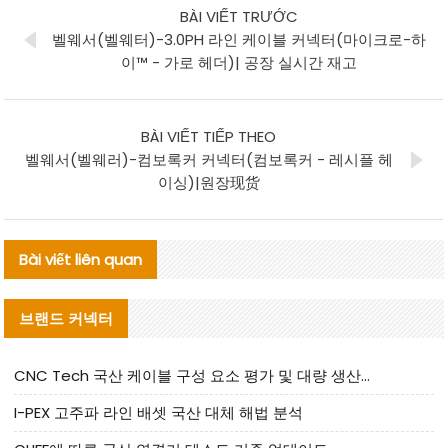
BÀI VIẾT TRƯỚC
벨웨서(벨웨터)-3.0PH 라인 케이블 커넥터(마이크로-하
이™ - 가로 헤더)| 공장 실시간 재고
BÀI VIẾT TIẾP THEO
벨웨서(벨웨러)-컴보록커 커넥터(컴보록커 - 레시플 헤
이싱)|원장现货
Bài viết liên quan
브랜드 커넥터
CNC Tech 국산 케이블 구성 요소 평가 및 대량 생산 적합성 가이드
I-PEX 고주파 라인 배셋 국산 대체 해법 분석