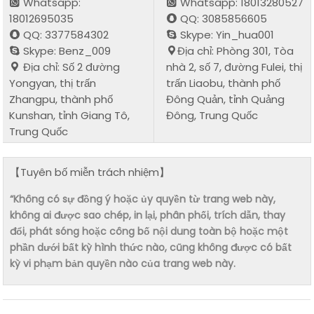
Whatsapp:
Whatsapp: 18013280527
18012695035
QQ: 3085856605
QQ: 3377584302
Skype: Yin_hua001
Skype: Benz_009
Địa chỉ: Phòng 301, Tòa
Địa chỉ: Số 2 đường
nhà 2, số 7, đường Fulei, thị
Yongyan, thị trấn
trấn Liaobu, thành phố
Zhangpu, thành phố
Đông Quản, tỉnh Quảng
Kunshan, tỉnh Giang Tô,
Đông, Trung Quốc
Trung Quốc
【Tuyên bố miễn trách nhiệm】
“Không có sự đồng ý hoặc ủy quyền từ trang web này,
không ai được sao chép, in lại, phân phối, trích dẫn, thay
đổi, phát sóng hoặc công bố nội dung toàn bộ hoặc một
phần dưới bất kỳ hình thức nào, cũng không được có bất
kỳ vi phạm bản quyền nào của trang web này.