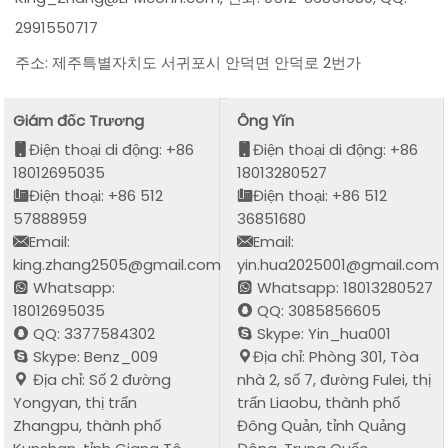
2991550717
주소: 제주특별자치도 서귀포시 안덕면 안덕로 2번가
Giám đốc Trương
Ông Yǐn
Điện thoại di động: +86
Điện thoại di động: +86
18012695035
18013280527
Điện thoại: +86 512
Điện thoại: +86 512
57888959
36851680
Email:
Email:
king.zhang2505@gmail.com
yin.hua2025001@gmail.com
Whatsapp:
Whatsapp: 18013280527
18012695035
QQ: 3085856605
QQ: 3377584302
Skype: Yin_hua001
Skype: Benz_009
Địa chỉ: Phòng 301, Tòa
Địa chỉ: Số 2 đường
nhà 2, số 7, đường Fulei, thị
Yongyan, thị trấn
trấn Liaobu, thành phố
Zhangpu, thành phố
Đông Quản, tỉnh Quảng