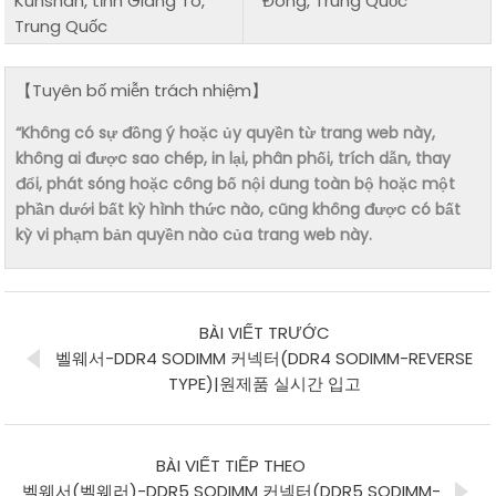
Kunshan, tỉnh Giang Tô,
Đông, Trung Quốc
Trung Quốc
【Tuyên bố miễn trách nhiệm】
“Không có sự đồng ý hoặc ủy quyền từ trang web này,
không ai được sao chép, in lại, phân phối, trích dẫn, thay
đổi, phát sóng hoặc công bố nội dung toàn bộ hoặc một
phần dưới bất kỳ hình thức nào, cũng không được có bất
kỳ vi phạm bản quyền nào của trang web này.
BÀI VIẾT TRƯỚC
벨웨서-DDR4 SODIMM 커넥터(DDR4 SODIMM-REVERSE
TYPE)|원제품 실시간 입고
BÀI VIẾT TIẾP THEO
벨웨서(벨웨러)-DDR5 SODIMM 커넥터(DDR5 SODIMM-