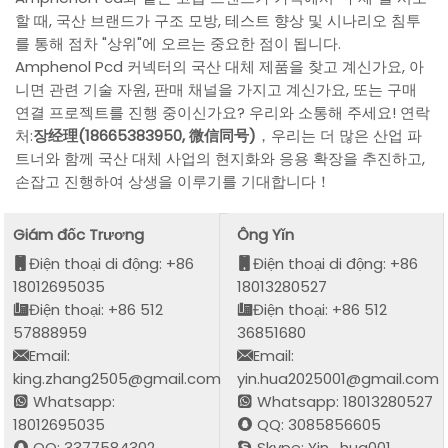
할 때, 국산 브랜드가 구조 모방, 테스트 향상 및 시나리오 침투
를 통해 점차 "상위"에 오르는 중요한 점이 됩니다.
Amphenol Pcd 커넥터의 국산 대체 제품을 찾고 계신가요, 아
니면 관련 기술 자원, 판매 채널을 가지고 계신가요, 또는 구매
연결 프로젝트를 진행 중이신가요? 우리와 소통해 주세요! 연락
처:
장经理(18665383950, 微信同号)
，우리는 더 많은 산업 파
트너와 함께 국산 대체 사업의 현지화와 응용 확장을 추진하고,
손잡고 진행하여 상생을 이루기를 기대합니다！
Giám đốc Trương
Ông Yǐn
Điện thoại di động: +86
Điện thoại di động: +86
18012695035
18013280527
Điện thoại: +86 512
Điện thoại: +86 512
57888959
36851680
Email:
Email:
king.zhang2505@gmail.com
yin.hua2025001@gmail.com
Whatsapp:
Whatsapp: 18013280527
18012695035
QQ: 3085856605
QQ: 3377584302
Skype: Yin_hua001