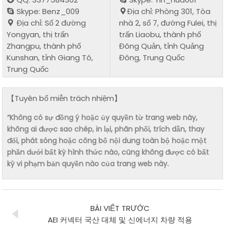
Skype: Benz_009
Địa chỉ: Phòng 301, Tòa
Địa chỉ: Số 2 đường
nhà 2, số 7, đường Fulei, thị
Yongyan, thị trấn
trấn Liaobu, thành phố
Zhangpu, thành phố
Đông Quản, tỉnh Quảng
Kunshan, tỉnh Giang Tô,
Đông, Trung Quốc
Trung Quốc
【Tuyên bố miễn trách nhiệm】
“Không có sự đồng ý hoặc ủy quyền từ trang web này,
không ai được sao chép, in lại, phân phối, trích dẫn, thay
đổi, phát sóng hoặc công bố nội dung toàn bộ hoặc một
phần dưới bất kỳ hình thức nào, cũng không được có bất
kỳ vi phạm bản quyền nào của trang web này.
BÀI VIẾT TRƯỚC
AEI 커넥터 국산 대체 및 신에너지 차량 적용