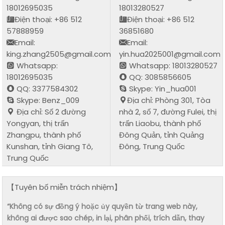
18012695035
18013280527
Điện thoại: +86 512
Điện thoại: +86 512
57888959
36851680
Email:
Email:
king.zhang2505@gmail.com
yin.hua2025001@gmail.com
Whatsapp:
Whatsapp: 18013280527
18012695035
QQ: 3085856605
QQ: 3377584302
Skype: Yin_hua001
Skype: Benz_009
Địa chỉ: Phòng 301, Tòa
Địa chỉ: Số 2 đường
nhà 2, số 7, đường Fulei, thị
Yongyan, thị trấn
trấn Liaobu, thành phố
Zhangpu, thành phố
Đông Quản, tỉnh Quảng
Kunshan, tỉnh Giang Tô,
Đông, Trung Quốc
Trung Quốc
【Tuyên bố miễn trách nhiệm】
“Không có sự đồng ý hoặc ủy quyền từ trang web này,
không ai được sao chép, in lại, phân phối, trích dẫn, thay