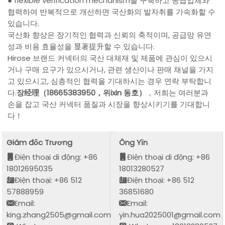
● flexible verification mechanism을 구축하고 공급업체와
협력하여 반복적으로 개선하면 국산화의 발자취를 가속화할 수
있습니다.
국산화 향상은 장기적인 협력과 신뢰의 축적이며, 공급망 유연
성과 비용 효율성을 显著提升할 수 있습니다.
Hirose 브랜드 커넥터의 국산 대체재 및 제품에 관심이 있으시
거나 구매 요구가 있으시거나, 관련 생산이나 판매 채널을 가지
고 있으시고, 심층적인 협력을 기대하시는 경우 연락 부탁합니
다.
장经理（18665383950，위ixin 동호）
，저희는 여러분과
손을 잡고 국산 커넥터 품질과 시장을 향상시키기를 기대합니
다！
Giám đốc Trương
Ông Yǐn
Điện thoại di động: +86
Điện thoại di động: +86
18012695035
18013280527
Điện thoại: +86 512
Điện thoại: +86 512
57888959
36851680
Email:
Email:
king.zhang2505@gmail.com
yin.hua2025001@gmail.com