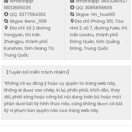
Whatsapp:
Whatsapp: 18013280527
18012695035
QQ: 3085856605
QQ: 3377584302
Skype: Yin_hua001
Skype: Benz_009
Địa chỉ: Phòng 301, Tòa
Địa chỉ: Số 2 đường
nhà 2, số 7, đường Fulei, thị
Yongyan, thị trấn
trấn Liaobu, thành phố
Zhangpu, thành phố
Đông Quản, tỉnh Quảng
Kunshan, tỉnh Giang Tô,
Đông, Trung Quốc
Trung Quốc
【Tuyên bố miễn trách nhiệm】
“Không có sự đồng ý hoặc ủy quyền từ trang web này,
không ai được sao chép, in lại, phân phối, trích dẫn, thay
đổi, phát sóng hoặc công bố nội dung toàn bộ hoặc một
phần dưới bất kỳ hình thức nào, cũng không được có bất
kỳ vi phạm bản quyền nào của trang web này.