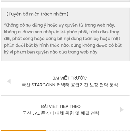
【Tuyên bố miễn trách nhiệm】
“Không có sự đồng ý hoặc ủy quyền từ trang web này,
không ai được sao chép, in lại, phân phối, trích dẫn, thay
đổi, phát sóng hoặc công bố nội dung toàn bộ hoặc một
phần dưới bất kỳ hình thức nào, cũng không được có bất
kỳ vi phạm bản quyền nào của trang web này.
BÀI VIẾT TRƯỚC
국산 STARCONN 커넥터 공급기간 보장 전략 분석
BÀI VIẾT TIẾP THEO
국산 JAE 콘넥터 대체 위험 및 해결 전략