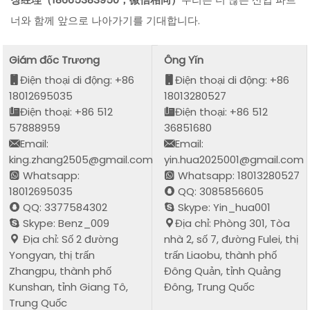
너와 함께 앞으로 나아가기를 기대합니다.
Giám đốc Trương
Ông Yǐn
Điện thoại di động: +86
Điện thoại di động: +86
18012695035
18013280527
Điện thoại: +86 512
Điện thoại: +86 512
57888959
36851680
Email:
Email:
king.zhang2505@gmail.com
yin.hua2025001@gmail.com
Whatsapp:
Whatsapp: 18013280527
18012695035
QQ: 3085856605
QQ: 3377584302
Skype: Yin_hua001
Skype: Benz_009
Địa chỉ: Phòng 301, Tòa
Địa chỉ: Số 2 đường
nhà 2, số 7, đường Fulei, thị
Yongyan, thị trấn
trấn Liaobu, thành phố
Zhangpu, thành phố
Đông Quản, tỉnh Quảng
Kunshan, tỉnh Giang Tô,
Đông, Trung Quốc
Trung Quốc