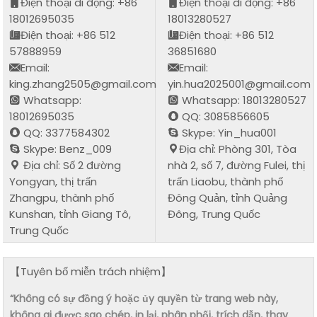
Điện thoại di động: +86
Điện thoại di động: +86
18012695035
18013280527
Điện thoại: +86 512
Điện thoại: +86 512
57888959
36851680
Email:
Email:
king.zhang2505@gmail.com
yin.hua2025001@gmail.com
Whatsapp:
Whatsapp: 18013280527
18012695035
QQ: 3085856605
QQ: 3377584302
Skype: Yin_hua001
Skype: Benz_009
Địa chỉ: Phòng 301, Tòa
Địa chỉ: Số 2 đường
nhà 2, số 7, đường Fulei, thị
Yongyan, thị trấn
trấn Liaobu, thành phố
Zhangpu, thành phố
Đông Quản, tỉnh Quảng
Kunshan, tỉnh Giang Tô,
Đông, Trung Quốc
Trung Quốc
【Tuyên bố miễn trách nhiệm】
“Không có sự đồng ý hoặc ủy quyền từ trang web này,
không ai được sao chép, in lại, phân phối, trích dẫn, thay