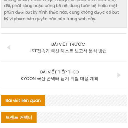
đổi, phát sóng hoặc công bố nội dung toàn bộ hoặc một
phần dưới bất kỳ hình thức nào, cũng không được có bất
kỳ vi phạm bản quyền nào của trang web này.
BÀI VIẾT TRƯỚC
JST접속기 국산 테스트 보고서 분석 방법
BÀI VIẾT TIẾP THEO
KYCON 국산 콘넥터 납기 위험 대응 계획
Bài viết liên quan
브랜드 커넥터