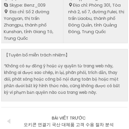
Skype: Benz_009
Địa chỉ: Phòng 301, Tòa
Địa chỉ: Số 2 đường
nhà 2, số 7, đường Fulei, thị
Yongyan, thị trấn
trấn Liaobu, thành phố
Zhangpu, thành phố
Đông Quản, tỉnh Quảng
Kunshan, tỉnh Giang Tô,
Đông, Trung Quốc
Trung Quốc
【Tuyên bố miễn trách nhiệm】
“Không có sự đồng ý hoặc ủy quyền từ trang web này,
không ai được sao chép, in lại, phân phối, trích dẫn, thay
đổi, phát sóng hoặc công bố nội dung toàn bộ hoặc một
phần dưới bất kỳ hình thức nào, cũng không được có bất
kỳ vi phạm bản quyền nào của trang web này.
BÀI VIẾT TRƯỚC
오키콘 연결기 국산 대체품 고객 수용 절차 분석