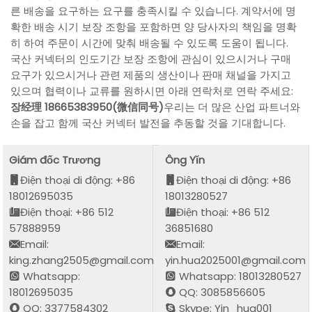
른 배송을 요구하는 요구를 충족시킬 수 있습니다. 계약서에 명
확한 배송 시기 보장 조항을 포함하면 양 당사자의 책임을 명확
히 하여 주문이 시간에 맞춰 배송될 수 있도록 도움이 됩니다.
국산 커넥터의 인도기간 보장 조항에 관심이 있으시거나 구매
요구가 있으시거나 관련 제품의 생산이나 판매 채널을 가지고
있으며 협력이나 교류를 원하시면 아래 연락처로 연락 주세요:
장经理 18665383950(微信同号)
우리는 더 많은 산업 파트너와
손을 잡고 함께 국산 커넥터 발전을 추동할 것을 기대합니다.
Giám đốc Trương
Ông Yǐn
Điện thoại di động: +86
Điện thoại di động: +86
18012695035
18013280527
Điện thoại: +86 512
Điện thoại: +86 512
57888959
36851680
Email:
Email:
king.zhang2505@gmail.com
yin.hua2025001@gmail.com
Whatsapp:
Whatsapp: 18013280527
18012695035
QQ: 3085856605
QQ: 3377584302
Skype: Yin_hua001