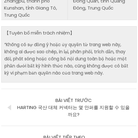
Zhangpu, thành phố
Đông Quản, tỉnh Quảng
Kunshan, tỉnh Giang Tô,
Đông, Trung Quốc
Trung Quốc
【Tuyên bố miễn trách nhiệm】
“Không có sự đồng ý hoặc ủy quyền từ trang web này,
không ai được sao chép, in lại, phân phối, trích dẫn, thay
đổi, phát sóng hoặc công bố nội dung toàn bộ hoặc một
phần dưới bất kỳ hình thức nào, cũng không được có bất
kỳ vi phạm bản quyền nào của trang web này.
BÀI VIẾT TRƯỚC
HARTING 국산 대체 커넥터는 몇 안퍼를 지원할 수 있을
까요?
BÀI VIẾT TIẾP THEO