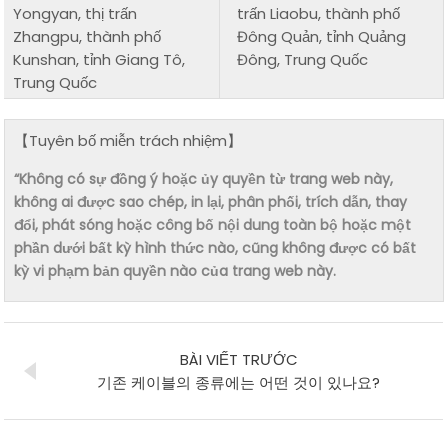
Yongyan, thị trấn
trấn Liaobu, thành phố
Zhangpu, thành phố
Đông Quản, tỉnh Quảng
Kunshan, tỉnh Giang Tô,
Đông, Trung Quốc
Trung Quốc
【Tuyên bố miễn trách nhiệm】
“Không có sự đồng ý hoặc ủy quyền từ trang web này,
không ai được sao chép, in lại, phân phối, trích dẫn, thay
đổi, phát sóng hoặc công bố nội dung toàn bộ hoặc một
phần dưới bất kỳ hình thức nào, cũng không được có bất
kỳ vi phạm bản quyền nào của trang web này.
BÀI VIẾT TRƯỚC
기존 케이블의 종류에는 어떤 것이 있나요?