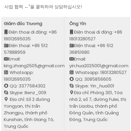
사업 협력 ←"을 클릭하여 상담하십시오!
Giám đốc Trương
Ông Yǐn
Điện thoại di động: +86
Điện thoại di động: +86
18012695035
18013280527
Điện thoại: +86 512
Điện thoại: +86 512
57888959
36851680
Email:
Email:
king.zhang2505@gmail.com
yin.hua2025001@gmail.com
Whatsapp:
Whatsapp: 18013280527
18012695035
QQ: 3085856605
QQ: 3377584302
Skype: Yin_hua001
Skype: Benz_009
Địa chỉ: Phòng 301, Tòa
Địa chỉ: Số 2 đường
nhà 2, số 7, đường Fulei, thị
Yongyan, thị trấn
trấn Liaobu, thành phố
Zhangpu, thành phố
Đông Quản, tỉnh Quảng
Kunshan, tỉnh Giang Tô,
Đông, Trung Quốc
Trung Quốc