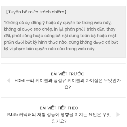
【Tuyên bố miễn trách nhiệm】
“Không có sự đồng ý hoặc ủy quyền từ trang web này,
không ai được sao chép, in lại, phân phối, trích dẫn, thay
đổi, phát sóng hoặc công bố nội dung toàn bộ hoặc một
phần dưới bất kỳ hình thức nào, cũng không được có bất
kỳ vi phạm bản quyền nào của trang web này.
BÀI VIẾT TRƯỚC
HDMI 구리 케이블과 광섬유 케이블의 차이점은 무엇인가
요?
BÀI VIẾT TIẾP THEO
RJ45 커넥터의 저항 성능에 영향을 미치는 요인은 무엇
인가요?