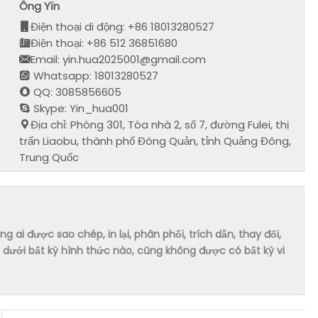
Ông Yǐn
Điện thoại di động: +86 18013280527
Điện thoại: +86 512 36851680
Email: yin.hua2025001@gmail.com
Whatsapp: 18013280527
QQ: 3085856605
Skype: Yin_hua001
Địa chỉ: Phòng 301, Tòa nhà 2, số 7, đường Fulei, thị
trấn Liaobu, thành phố Đông Quản, tỉnh Quảng Đông,
Trung Quốc
ai được sao chép, in lại, phân phối, trích dẫn, thay đổi,
dưới bất kỳ hình thức nào, cũng không được có bất kỳ vi