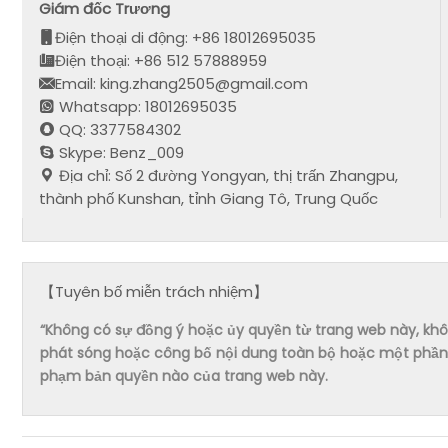
Giám đốc Trương
Điện thoại di động: +86 18012695035
Điện thoại: +86 512 57888959
Email: king.zhang2505@gmail.com
Whatsapp: 18012695035
QQ: 3377584302
Skype: Benz_009
Địa chỉ: Số 2 đường Yongyan, thị trấn Zhangpu,
thành phố Kunshan, tỉnh Giang Tô, Trung Quốc
【Tuyên bố miễn trách nhiệm】
“Không có sự đồng ý hoặc ủy quyền từ trang web này, không 
phát sóng hoặc công bố nội dung toàn bộ hoặc một phần 
phạm bản quyền nào của trang web này.