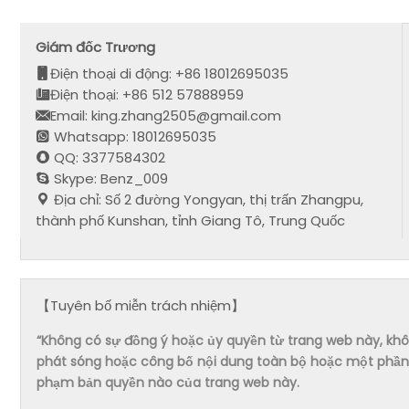
Giám đốc Trương
Điện thoại di động: +86 18012695035
Điện thoại: +86 512 57888959
Email: king.zhang2505@gmail.com
Whatsapp: 18012695035
QQ: 3377584302
Skype: Benz_009
Địa chỉ: Số 2 đường Yongyan, thị trấn Zhangpu,
thành phố Kunshan, tỉnh Giang Tô, Trung Quốc
【Tuyên bố miễn trách nhiệm】
“Không có sự đồng ý hoặc ủy quyền từ trang web này, không 
phát sóng hoặc công bố nội dung toàn bộ hoặc một phần 
phạm bản quyền nào của trang web này.