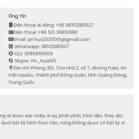
Ông Yǐn
Điện thoại di động: +86 18013280527
Điện thoại: +86 512 36851680
Email: yin.hua2025001@gmail.com
Whatsapp: 18013280527
QQ: 3085856605
Skype: Yin_hua001
Địa chỉ: Phòng 301, Tòa nhà 2, số 7, đường Fulei, thị
trấn Liaobu, thành phố Đông Quản, tỉnh Quảng Đông,
Trung Quốc
ai được sao chép, in lại, phân phối, trích dẫn, thay đổi,
dưới bất kỳ hình thức nào, cũng không được có bất kỳ vi