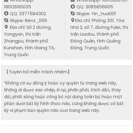
18012695035
QQ: 3085856605
QQ: 3377584302
Skype: Yin_hua001
Skype: Benz_009
Địa chỉ: Phòng 301, Tòa
Địa chỉ: Số 2 đường
nhà 2, số 7, đường Fulei, thị
Yongyan, thị trấn
trấn Liaobu, thành phố
Zhangpu, thành phố
Đông Quản, tỉnh Quảng
Kunshan, tỉnh Giang Tô,
Đông, Trung Quốc
Trung Quốc
【Tuyên bố miễn trách nhiệm】
“Không có sự đồng ý hoặc ủy quyền từ trang web này,
không ai được sao chép, in lại, phân phối, trích dẫn, thay
đổi, phát sóng hoặc công bố nội dung toàn bộ hoặc một
phần dưới bất kỳ hình thức nào, cũng không được có bất
kỳ vi phạm bản quyền nào của trang web này.