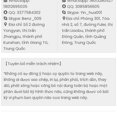
Whatsapp:
Whatsapp: 18013280527
18012695035
QQ: 3085856605
QQ: 3377584302
Skype: Yin_hua001
Skype: Benz_009
Địa chỉ: Phòng 301, Tòa
Địa chỉ: Số 2 đường
nhà 2, số 7, đường Fulei, thị
Yongyan, thị trấn
trấn Liaobu, thành phố
Zhangpu, thành phố
Đông Quản, tỉnh Quảng
Kunshan, tỉnh Giang Tô,
Đông, Trung Quốc
Trung Quốc
【Tuyên bố miễn trách nhiệm】
“Không có sự đồng ý hoặc ủy quyền từ trang web này,
không ai được sao chép, in lại, phân phối, trích dẫn, thay
đổi, phát sóng hoặc công bố nội dung toàn bộ hoặc một
phần dưới bất kỳ hình thức nào, cũng không được có bất
kỳ vi phạm bản quyền nào của trang web này.