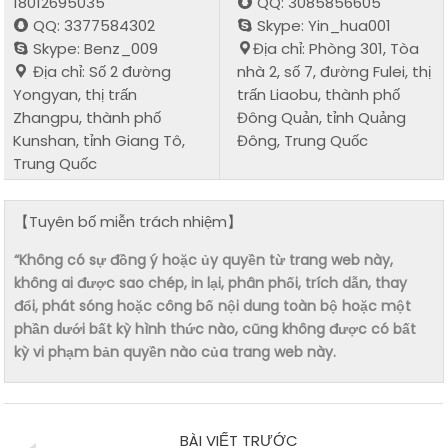
18012695035
QQ: 3085856605
QQ: 3377584302
Skype: Yin_hua001
Skype: Benz_009
Địa chỉ: Phòng 301, Tòa
Địa chỉ: Số 2 đường
nhà 2, số 7, đường Fulei, thị
Yongyan, thị trấn
trấn Liaobu, thành phố
Zhangpu, thành phố
Đông Quản, tỉnh Quảng
Kunshan, tỉnh Giang Tô,
Đông, Trung Quốc
Trung Quốc
【Tuyên bố miễn trách nhiệm】
“Không có sự đồng ý hoặc ủy quyền từ trang web này,
không ai được sao chép, in lại, phân phối, trích dẫn, thay
đổi, phát sóng hoặc công bố nội dung toàn bộ hoặc một
phần dưới bất kỳ hình thức nào, cũng không được có bất
kỳ vi phạm bản quyền nào của trang web này.
BÀI VIẾT TRƯỚC