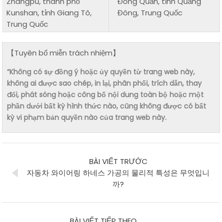
Zhangpu, thành phố
Đông Quản, tỉnh Quảng
Kunshan, tỉnh Giang Tô,
Đông, Trung Quốc
Trung Quốc
【Tuyên bố miễn trách nhiệm】
“Không có sự đồng ý hoặc ủy quyền từ trang web này,
không ai được sao chép, in lại, phân phối, trích dẫn, thay
đổi, phát sóng hoặc công bố nội dung toàn bộ hoặc một
phần dưới bất kỳ hình thức nào, cũng không được có bất
kỳ vi phạm bản quyền nào của trang web này.
BÀI VIẾT TRƯỚC
자동차 와이어링 하네스 가공의 물리적 특성은 무엇입니
까?
BÀI VIẾT TIẾP THEO