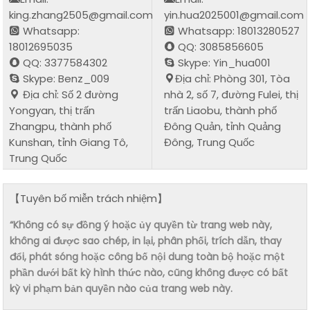
king.zhang2505@gmail.com
yin.hua2025001@gmail.com
Whatsapp:
Whatsapp: 18013280527
18012695035
QQ: 3085856605
QQ: 3377584302
Skype: Yin_hua001
Skype: Benz_009
Địa chỉ: Phòng 301, Tòa
Địa chỉ: Số 2 đường
nhà 2, số 7, đường Fulei, thị
Yongyan, thị trấn
trấn Liaobu, thành phố
Zhangpu, thành phố
Đông Quản, tỉnh Quảng
Kunshan, tỉnh Giang Tô,
Đông, Trung Quốc
Trung Quốc
【Tuyên bố miễn trách nhiệm】
“Không có sự đồng ý hoặc ủy quyền từ trang web này,
không ai được sao chép, in lại, phân phối, trích dẫn, thay
đổi, phát sóng hoặc công bố nội dung toàn bộ hoặc một
phần dưới bất kỳ hình thức nào, cũng không được có bất
kỳ vi phạm bản quyền nào của trang web này.