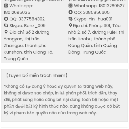
Whatsapp:
Whatsapp: 18013280527
18012695035
QQ: 3085856605
QQ: 3377584302
Skype: Yin_hua001
Skype: Benz_009
Địa chỉ: Phòng 301, Tòa
Địa chỉ: Số 2 đường
nhà 2, số 7, đường Fulei, thị
Yongyan, thị trấn
trấn Liaobu, thành phố
Zhangpu, thành phố
Đông Quản, tỉnh Quảng
Kunshan, tỉnh Giang Tô,
Đông, Trung Quốc
Trung Quốc
【Tuyên bố miễn trách nhiệm】
“Không có sự đồng ý hoặc ủy quyền từ trang web này,
không ai được sao chép, in lại, phân phối, trích dẫn, thay
đổi, phát sóng hoặc công bố nội dung toàn bộ hoặc một
phần dưới bất kỳ hình thức nào, cũng không được có bất
kỳ vi phạm bản quyền nào của trang web này.