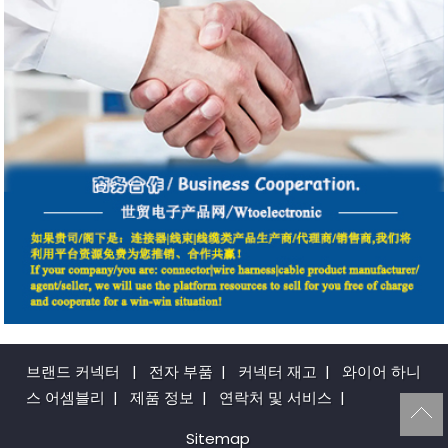
브랜드 커넥터
|
전자 부품
|
커넥터 재고
|
와이어 하니
스 어셈블리
|
제품 정보
|
연락처 및 서비스
|
Sitemap