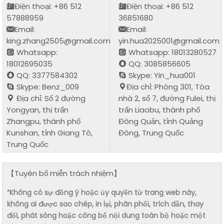
Điện thoại: +86 512
Điện thoại: +86 512
57888959
36851680
Email:
Email:
king.zhang2505@gmail.com
yin.hua2025001@gmail.com
Whatsapp:
Whatsapp: 18013280527
18012695035
QQ: 3085856605
QQ: 3377584302
Skype: Yin_hua001
Skype: Benz_009
Địa chỉ: Phòng 301, Tòa
Địa chỉ: Số 2 đường
nhà 2, số 7, đường Fulei, thị
Yongyan, thị trấn
trấn Liaobu, thành phố
Zhangpu, thành phố
Đông Quản, tỉnh Quảng
Kunshan, tỉnh Giang Tô,
Đông, Trung Quốc
Trung Quốc
【Tuyên bố miễn trách nhiệm】
“Không có sự đồng ý hoặc ủy quyền từ trang web này,
không ai được sao chép, in lại, phân phối, trích dẫn, thay
đổi, phát sóng hoặc công bố nội dung toàn bộ hoặc một