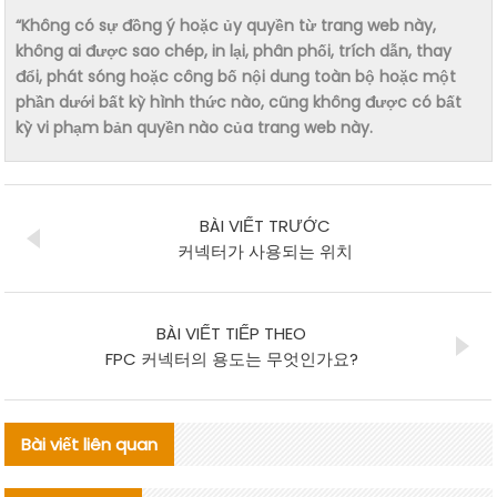
“Không có sự đồng ý hoặc ủy quyền từ trang web này,
không ai được sao chép, in lại, phân phối, trích dẫn, thay
đổi, phát sóng hoặc công bố nội dung toàn bộ hoặc một
phần dưới bất kỳ hình thức nào, cũng không được có bất
kỳ vi phạm bản quyền nào của trang web này.
BÀI VIẾT TRƯỚC
커넥터가 사용되는 위치
BÀI VIẾT TIẾP THEO
FPC 커넥터의 용도는 무엇인가요?
Bài viết liên quan