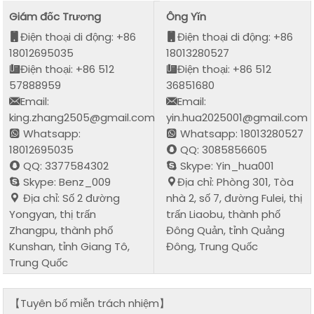
Giám đốc Trương
Ông Yǐn
Điện thoại di động: +86
Điện thoại di động: +86
18012695035
18013280527
Điện thoại: +86 512
Điện thoại: +86 512
57888959
36851680
Email:
Email:
king.zhang2505@gmail.com
yin.hua2025001@gmail.com
Whatsapp:
Whatsapp: 18013280527
18012695035
QQ: 3085856605
QQ: 3377584302
Skype: Yin_hua001
Skype: Benz_009
Địa chỉ: Phòng 301, Tòa
Địa chỉ: Số 2 đường
nhà 2, số 7, đường Fulei, thị
Yongyan, thị trấn
trấn Liaobu, thành phố
Zhangpu, thành phố
Đông Quản, tỉnh Quảng
Kunshan, tỉnh Giang Tô,
Đông, Trung Quốc
Trung Quốc
【Tuyên bố miễn trách nhiệm】