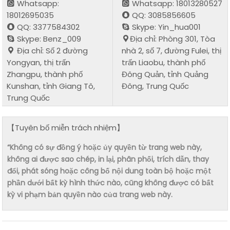
Whatsapp:
Whatsapp: 18013280527
18012695035
QQ: 3085856605
QQ: 3377584302
Skype: Yin_hua001
Skype: Benz_009
Địa chỉ: Phòng 301, Tòa
Địa chỉ: Số 2 đường
nhà 2, số 7, đường Fulei, thị
Yongyan, thị trấn
trấn Liaobu, thành phố
Zhangpu, thành phố
Đông Quản, tỉnh Quảng
Kunshan, tỉnh Giang Tô,
Đông, Trung Quốc
Trung Quốc
【Tuyên bố miễn trách nhiệm】
“Không có sự đồng ý hoặc ủy quyền từ trang web này,
không ai được sao chép, in lại, phân phối, trích dẫn, thay
đổi, phát sóng hoặc công bố nội dung toàn bộ hoặc một
phần dưới bất kỳ hình thức nào, cũng không được có bất
kỳ vi phạm bản quyền nào của trang web này.