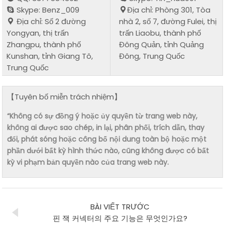
Skype: Benz_009
Địa chỉ: Phòng 301, Tòa
Địa chỉ: Số 2 đường
nhà 2, số 7, đường Fulei, thị
Yongyan, thị trấn
trấn Liaobu, thành phố
Zhangpu, thành phố
Đông Quản, tỉnh Quảng
Kunshan, tỉnh Giang Tô,
Đông, Trung Quốc
Trung Quốc
【Tuyên bố miễn trách nhiệm】
“Không có sự đồng ý hoặc ủy quyền từ trang web này,
không ai được sao chép, in lại, phân phối, trích dẫn, thay
đổi, phát sóng hoặc công bố nội dung toàn bộ hoặc một
phần dưới bất kỳ hình thức nào, cũng không được có bất
kỳ vi phạm bản quyền nào của trang web này.
BÀI VIẾT TRƯỚC
핀 잭 커넥터의 주요 기능은 무엇인가요?