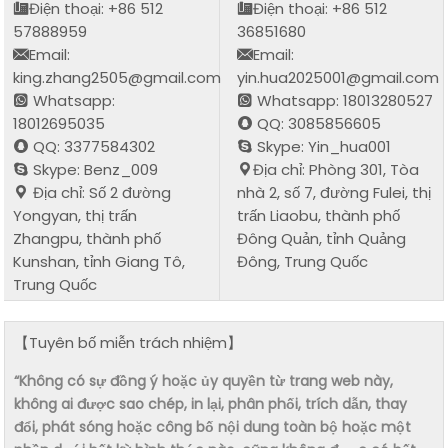
Điện thoại: +86 512
Điện thoại: +86 512
57888959
36851680
Email:
Email:
king.zhang2505@gmail.com
yin.hua2025001@gmail.com
Whatsapp:
Whatsapp: 18013280527
18012695035
QQ: 3085856605
QQ: 3377584302
Skype: Yin_hua001
Skype: Benz_009
Địa chỉ: Phòng 301, Tòa
Địa chỉ: Số 2 đường
nhà 2, số 7, đường Fulei, thị
Yongyan, thị trấn
trấn Liaobu, thành phố
Zhangpu, thành phố
Đông Quản, tỉnh Quảng
Kunshan, tỉnh Giang Tô,
Đông, Trung Quốc
Trung Quốc
【Tuyên bố miễn trách nhiệm】
“Không có sự đồng ý hoặc ủy quyền từ trang web này,
không ai được sao chép, in lại, phân phối, trích dẫn, thay
đổi, phát sóng hoặc công bố nội dung toàn bộ hoặc một