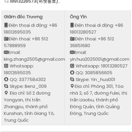
다.
18913228573(위챗동호)
。
Giám đốc Trương
Ông Yǐn
Điện thoại di động: +86
Điện thoại di động: +86
18012695035
18013280527
Điện thoại: +86 512
Điện thoại: +86 512
57888959
36851680
Email:
Email:
king.zhang2505@gmail.com
yin.hua2025001@gmail.com
Whatsapp:
Whatsapp: 18013280527
18012695035
QQ: 3085856605
QQ: 3377584302
Skype: Yin_hua001
Skype: Benz_009
Địa chỉ: Phòng 301, Tòa
Địa chỉ: Số 2 đường
nhà 2, số 7, đường Fulei, thị
Yongyan, thị trấn
trấn Liaobu, thành phố
Zhangpu, thành phố
Đông Quản, tỉnh Quảng
Kunshan, tỉnh Giang Tô,
Đông, Trung Quốc
Trung Quốc