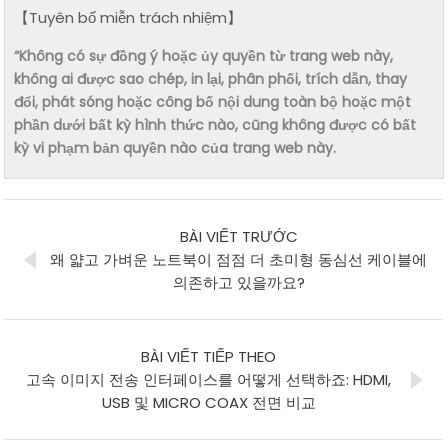
【Tuyên bố miễn trách nhiệm】
“Không có sự đồng ý hoặc ủy quyền từ trang web này,
không ai được sao chép, in lại, phân phối, trích dẫn, thay
đổi, phát sóng hoặc công bố nội dung toàn bộ hoặc một
phần dưới bất kỳ hình thức nào, cũng không được có bất
kỳ vi phạm bản quyền nào của trang web này.
BÀI VIẾT TRƯỚC
왜 얇고 가벼운 노트북이 점점 더 초미형 동심선 케이블에
의존하고 있을까요?
BÀI VIẾT TIẾP THEO
고속 이미지 전송 인터페이스를 어떻게 선택하죠: HDMI,
USB 및 MICRO COAX 전면 비교