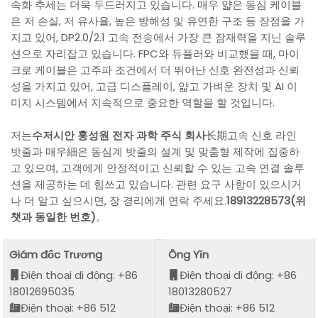
속화 추세는 더욱 두드러지고 있습니다. 매우 얇은 동심 케이블
은 저 손실, 저 유사율, 높은 방해성 및 유연한 구조 등 장점을 가
지고 있어, DP2.0/2.1 고속 전송에서 가장 큰 잠재력을 지닌 솔루
션으로 자리잡고 있습니다. FPC와 듀플러와 비교했을 때, 마이
크로 케이블은 고주파 조건에서 더 뛰어난 신호 완전성과 신뢰
성을 가지고 있어, 고급 디스플레이, 얇고 가벼운 장치 및 AI 이
미지 시스템에서 지속적으로 중요한 역할을 할 것입니다.
저는
수저시안 훙성원 전자 과학 주식 회사
长期고속 신호 라인
밧줄과 매우細은 동심계 밧줄의 설계 및 맞춤형 제작에 집중하
고 있으며, 고객에게 안정적이고 신뢰할 수 있는 고속 연결 솔루
션을 제공하는 데 힘쓰고 있습니다. 관련 요구 사항이 있으시거
나 더 알고 싶으시면, 장 경리에게 연락 주세요.
18913228573(위
챗과 동일한 번호)
。
Giám đốc Trương
Ông Yǐn
Điện thoại di động: +86
Điện thoại di động: +86
18012695035
18013280527
Điện thoại: +86 512
Điện thoại: +86 512