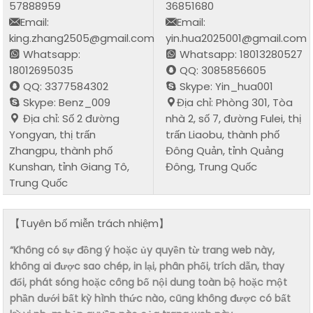
57888959
36851680
Email:
Email:
king.zhang2505@gmail.com
yin.hua2025001@gmail.com
Whatsapp:
Whatsapp: 18013280527
18012695035
QQ: 3085856605
QQ: 3377584302
Skype: Yin_hua001
Skype: Benz_009
Địa chỉ: Phòng 301, Tòa
Địa chỉ: Số 2 đường
nhà 2, số 7, đường Fulei, thị
Yongyan, thị trấn
trấn Liaobu, thành phố
Zhangpu, thành phố
Đông Quản, tỉnh Quảng
Kunshan, tỉnh Giang Tô,
Đông, Trung Quốc
Trung Quốc
【Tuyên bố miễn trách nhiệm】
“Không có sự đồng ý hoặc ủy quyền từ trang web này,
không ai được sao chép, in lại, phân phối, trích dẫn, thay
đổi, phát sóng hoặc công bố nội dung toàn bộ hoặc một
phần dưới bất kỳ hình thức nào, cũng không được có bất