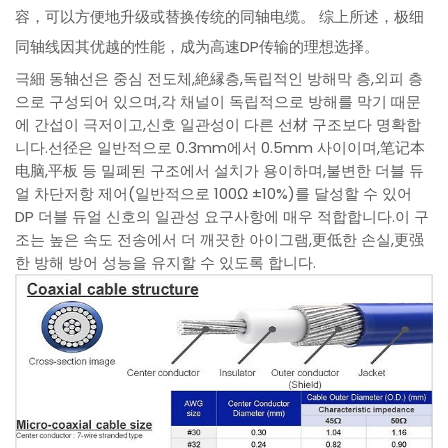
容，可以方便地升级或替换传统的同轴电缆。 综上所述，极细
同轴线因其优越的性能，成为高速DP传输的理想选择。
극細 동轴선은 중심 전도체,絶縁층,독립적인 방해막 층,외피 층
으로 구성되어 있으며,각 채널이 독립적으로 방해를 막기 때문
에 간섭이 극저이고,신호 일관성이 다른 선材 구조보다 명확합
니다.선径은 일반적으로 0.3mm에서 0.5mm 사이이며,笔记本
电脑,平板 등 밀폐된 구조에서 설치가 용이하며,불변한 더블 듀
얼 차단저항 제어(일반적으로 100Ω ±10%)를 달성할 수 있어
DP 더블 듀얼 신호의 일관성 요구사항에 매우 적합합니다.이 구
조는 높은 속도 전송에서 더 깨끗한 아이그램,更低한 손실,更强
한 방해 방어 성능을 유지할 수 있도록 합니다.